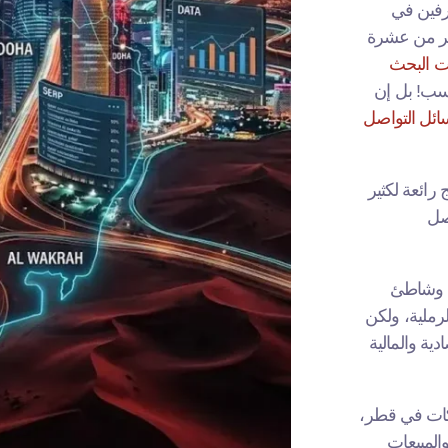
رفين في
ثر من عشرة
 البحث
حسب! بل إن
ائل التواصل
 رائعة لكثير
صل
ة وشاطئ
رملية، ولكن
ية والمالية
كات في قطر،
المبيعات