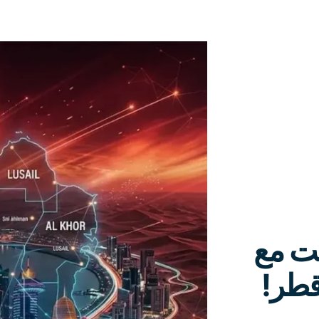
نت مع
قطر!