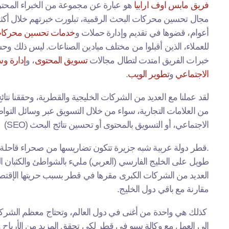
فريق مابس اوف ارابيا
هو عبارة عن مجموعة من الخبراء المحت
مجال تحسين محركات البحث الرقمية، تبلورت خبرتهم خلال أك
أعوام، قضوها في تقديم وإدارة حملات و
خدمات تحسين محركات
للعملاء، الذين أقبلوا من مختلف ميادين الصناعات. ليس ذلك و
خبرات الفريق امتدت لتطال مجالات
تسويق المحتوى
، و
إدارة وس
الاجتماعي
و
تطوير الويب
.
لقد عملنا مع العديد من الشركات الخليجية والقطرية، وحققنا نتائج
من العلامات التجارية، سواء من خلال التسويق عبر وسائل التوا
الاجتماعي، أو التسويق بالمحتوى أو تحسين نتائج البحث (SEO)
.
قطر دولة عربية شبه جزيرة تتكون تضاريسها من صحراء قاحل
طويل على الخليج الفارسي (العربي) مليء بالشواطئ والكثبان ال
العديد من الشركات الكبرى مقرها في قطر بسبب حريتها الإقتصاد
مقارنة مع باقي دول الخليج.
كذلك هي واحدة من أغنى في دول العالم، وتحتاج معظم الشر
إلى العمل مع وكالة سيو في قطر لكي تحقق المزيد من الأرباح و